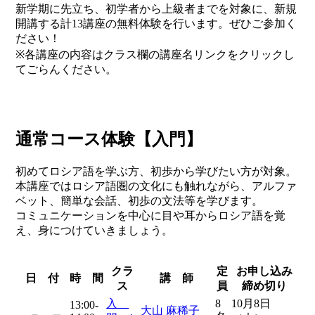
新学期に先立ち、初学者から上級者までを対象に、新規
開講する計13講座の無料体験を行います。ぜひご参加く
ださい！
※各講座の内容はクラス欄の講座名リンクをクリックし
てごらんください。
通常コース体験【入門】
初めてロシア語を学ぶ方、初歩から学びたい方が対象。
本講座ではロシア語圏の文化にも触れながら、アルファ
ベット、簡単な会話、初歩の文法等を学びます。
コミュニケーションを中心に目や耳からロシア語を覚
え、身につけていきましょう。
クラ
定
お申し込み
日 付
時 間
講 師
ス
員
締め切り
入
8
10月8日
13:00-
大山 麻稀子