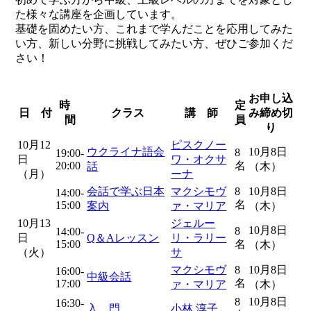
た様々な講座を企画しています。
基礎を固めたい方、これまで学んだことを応用してみた
い方、新しい分野に挑戦してみたい方、ぜひご参加くだ
さい！
お申し込
時
定
日 付
クラス
講 師
み締め切
間
員
り
10月12
ピスクノー
ウクライナ語会
10月8日
8
19:00-
日
ワ・オクサ
20:00
名
話
（木）
（月）
ーナ
会話で学ぶ日本
マクシモヴ
8
10月8日
14:00-
名
15:00
案内
ァ・マリア
（木）
10月13
ジェルー
10月8日
8
14:00-
日
Q＆Aレッスン
リ・ラリー
15:00
名
（木）
（火）
サ
マクシモヴ
8
10月8日
16:00-
中級会話
名
17:00
ァ・マリア
（木）
8
10月8日
16:30-
入 門
小林 淳子