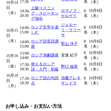
名
17:30
（木）
10月14
日
上級リスニン
ロマノフ・
10月8日
8
19:30-
（水）
グ・スピーキン
20:30
名
セルゲイ
（木）
グ強化
ジェルー
ロシア文学を楽
10月8日
8
14:00-
リ・ラリー
10月15
15:00
名
しむ
（木）
サ
日
（木）
ロシア語音読講
8
10月8日
14:00-
竪山 洋子
名
15:00
座
（木）
8
10月8日
13:00-
ロシア演劇講座
安達 紀子
10月16
名
14:00
（木）
日
使えるロシア
8
10月8日
17:30-
（金）
野口 福美
名
18:30
語：入門・初級
（木）
10月19
ロシア語の句読
須藤アレキ
10月8日
8
17:30-
日
18:30
名
点
サンドラ
（木）
（月）
お申し込み・お支払い方法