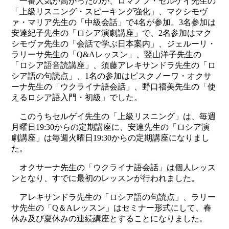
一番人気が高かったのが、ロマノフ・セルゲイ先生の
「上級リスニング・スピーキング強化」、マクシモヴ
ァ・マリア先生の「中級会話」で4名が参加。3名参加は
安達紀子先生の「ロシア演劇講座」で、2名参加はマク
シモヴァ先生の「会話で学ぶ日本案内」、ジェルーリ・
ラリーサ先生の「Q&Aレッスン」、竪山洋子先生の
「ロシア語音読講座」、須藤アレキサンドラ先生の「ロ
シア語の句読点」、1名の参加はピスクノーワ・オクサ
ーナ先生の「ウクライナ語会話」、野口福美先生の「使
えるロシア語入門・初級」でした。
このうちセルゲイ先生の「上級リスニング」は、毎週
月曜日19:30からの定期講座に、安達先生の「ロシア演
劇講座」は毎週火曜日19:30からの定期講座になりまし
た。
オクサーナ先生の「ウクライナ語会話」は個人レッス
ンとなり、すでに最初のレッスンが行われました。
アレキサンドラ先生の「ロシア語の句読点」、ラリー
サ先生の「Q＆Aレッスン」はセミナー形式にして、春
休み及び夏休みの連続講座とすることになりました。