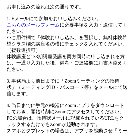
お申し込みの流れは次の通りです。
1. Eメールにて参加をお申し込みください。
こちらのメールフォーム
に必要事項を入力・送信してく
ださい。
※ご用件欄で「体験お申し込み」を選択し、無料体験希
望クラス欄の講座名の横にチェックを入れてください。
（複数選択可）
体験講座と133期講座受講を両方同時に申し込まれる方
は、一通り入力した後、備考・ご連絡欄にお書き添えく
ださい。
3. 事務局より前日までに「Zoomミーティングの招待
状」（ミーティングID・パスコード等）をメールにて送
信します。
4. 当日までに手元の機器にZoomアプリをダウンロード
しておき、開始時刻にZoomにアクセスしてください。
PCの場合は、招待状メールに記載されているURLをク
リックするだけでもZoomが起動されます。
スマホとタブレットの場合は、アプリを起動させ「ミー