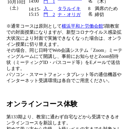
名
14:00
門 1
（木）
10月10日
（土）
入
タラルイキ
8
満席のため
14:15-
名
15:15
門 2
ナ・オリガ
締切
※通常コースは原則として
横浜平和と労働会館
5階教室
での対面授業になりますが、新型コロナウイルス感染拡
大状況により対面で実施できなくなった場合は、オンラ
イン授業に切り替えます。
その場合、同じ日時でWeb会議システム「Zoom」ミーテ
ィングルームにて開講し、事前にお知らせとZoom招待
状（ミーティングID・パスコード等）をEメールで送信
します。
パソコン・スマートフォン・タブレット等の通信機器や
インターネット受講環境は各自でご用意ください。
オンラインコース体験
第133期より、教室に通わず自宅などから受講できるオ
ンラインコースを新設します。
初めて学ぶ方から中級、上級レベルの方までを対象とし