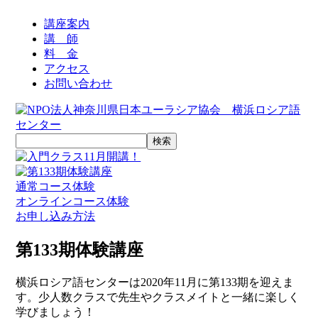
講座案内
講 師
料 金
アクセス
お
問
い
合
わ
せ
通常コース体験
オンラインコース体験
お申し込み方法
第133期体験講座
横浜ロシア語センターは2020年11月に第133期を迎えま
す。少人数クラスで先生やクラスメイトと一緒に楽しく
学びましょう！